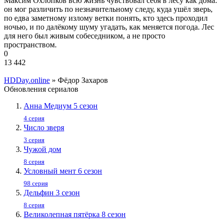
Максим Охлопков всю жизнь чувствовал себя в лесу как дома:
он мог различить по незначительному следу, куда ушёл зверь,
по едва заметному излому ветки понять, кто здесь проходил
ночью, и по далёкому шуму угадать, как меняется погода. Лес
для него был живым собеседником, а не просто
пространством.
0
13 442
HDDay.online
» Фёдор Захаров
Обновления сериалов
Анна Медиум 5 сезон
4 серия
Число зверя
3 серия
Чужой дом
8 серия
Условный мент 6 сезон
98 серия
Дельфин 3 сезон
8 серия
Великолепная пятёрка 8 сезон