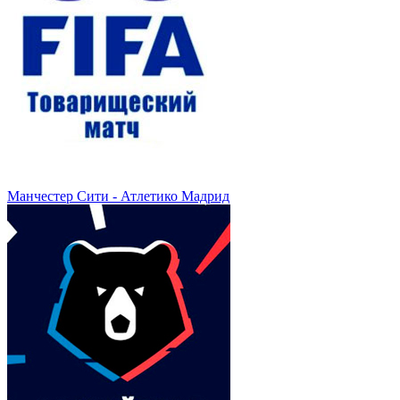
Манчестер Сити - Атлетико Мадрид