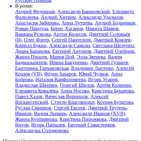
Русские сериалы
В ролях:
Андрей Федорцов
,
Александр Барановский
,
Елизавета
Фалилеева
,
Андрей Хитрин
,
Александр Удальцов
,
Анастасия Забирова
,
Анна Лутцева
,
Андрей Бодренков
,
Роман Притула
,
Борис Хасанов
,
Никита Шамов
,
Варвара Резвова
,
Антон Колесов
,
Дмитрий Соловьёв
(II)
,
Олег Флеер
,
Сергей Пантелеев
,
Дмитрий Комлев
,
Кирилл Букин
,
Александр Самсон
,
Светлана Шелупец
,
Диана Баранова
,
Евгений Антонов
,
Дмитрий Олейник
,
Жанна Процек
,
Мария Цой
,
Элла Зверева
,
Вадим
Бадмацыренов
,
Ирина Бакуненко
,
Дмитрий Гульнев
,
Екатерина Тархановская
,
Владимир Лысенко
,
Алексей
Козлов (VII)
,
Фёдор Захаров
,
Юрий Чулков
,
Анна
Боброва
,
Наталия Варфоломеева
,
Игорь Угаров
,
Владислав Шкерин
,
Георгий Шилов
,
Артём Калинин
,
Елизавета Ковалёва
,
Анна Носова
,
Кристина Беканова
,
Павел Хазов
,
Вячеслав Воронцов
,
Алексей
Воскресенский
,
Стэнли Красовицки
,
Ксения Булатова
,
Руслан Смирнов
,
Сергей Евсеев
,
Дмитрий Трутень-
Иванов
,
Вадим Лымарь
,
Александр Иванов (XVII)
,
Жанна Куприянова
,
Кристина Пирожкова
,
Дмитрий
Витов
,
Игорь Папылев
,
Евгений Совастенков
,
Александра Соломонова