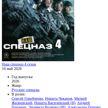
Haш cпeцнaз 4 ceзoн
16 май 2026
Год выпуска:
2026
Жанр:
Русские сериалы
В ролях:
Сергей Горобченко
,
Никита Чеканов
,
Матвей
Жизневский
,
Никита Василевский (II)
,
Андрей
Папанин
,
Людмила Волкова (III)
,
Александра Попова