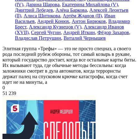
(IV)
,
Дарина Шарова
,
Екатерина Михайлова (V)
,
Дмитрий Лебедев
,
Алёна Баркова
,
Алексей Леонтьев
(II)
,
Алиса Шитикова
,
Артём Жданов (II)
,
Иван
Васильев
,
Андрей Конюх
,
Антон Бирюков
,
Владимир
Брест
,
Александр Кузнецов (V)
,
Александр Иванов
(XVII)
,
Сергей Чугин
,
Андрей Иткин
,
Фёдор Захаров
,
Владислав Петрушин
,
Виталий Чернышев
Элитная группа «Трефы» — это не просто спецназ, а своего
рода последний рубеж обороны, тот самый козырь в рукаве,
который государство достает, когда все остальные карты биты.
Их вызывают туда, где обычные методы бессильны: когда
заложники смотрят в дула автоматов, когда террористы
держат палец на спусковом крючке катастрофы, когда счет
идет не на минуты, а
0
51 239