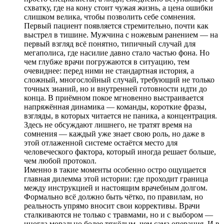
схватку, где на кону стоит чужая жизнь, а цена ошибки
слишком велика, чтобы позволить себе сомнения.
Первый пациент появляется стремительно, почти как
выстрел в тишине. Мужчина с ножевым ранением — на
первый взгляд всё понятно, типичный случай для
мегаполиса, где насилие давно стало частью фона. Но
чем глубже врачи погружаются в ситуацию, тем
очевиднее: перед ними не стандартная история, а
сложный, многослойный случай, требующий не только
точных знаний, но и внутренней готовности идти до
конца. В приёмном покое мгновенно выстраивается
напряжённая динамика — команды, короткие фразы,
взгляды, в которых читается не паника, а концентрация.
Здесь не обсуждают лишнего, не тратят время на
сомнения — каждый уже знает свою роль, но даже в
этой отлаженной системе остаётся место для
человеческого фактора, который иногда решает больше,
чем любой протокол.
Именно в такие моменты особенно остро ощущается
главная дилемма этой истории: где проходит граница
между инструкцией и настоящим врачебным долгом.
Формально всё должно быть чётко, по правилам, но
реальность упрямо вносит свои коррективы. Врачи
сталкиваются не только с травмами, но и с выбором —
иногда морально более тяжёлым, чем сама операция. И в