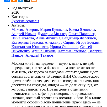
Год выпуска:
2026
Категория:
Русские сериалы
Актеры:
Максим Аверин
,
Мария Куликова
,
Елена Яковлева
,
Андрей Ильин
,
Дмитрий Миллер
,
Ольга Павловец
,
Нина Усатова
,
Анна Якунина
,
Владимир Жеребцов
,
Екатерина Травова
,
Александр Сирин
,
Игорь Бочкин
,
Константин Юшкевич
,
Ирина Основина
,
Сергей
Никоненко
,
Ирина Низина
,
Наталья Тетенова
,
Валерий
Панков
,
Алексей Тахаров
Москва живёт на пределе — шумит, давит, не даёт
передышки, и в этом бесконечном потоке легко не
заметить, что где-то за фасадами старых зданий идёт
совсем другая жизнь. В стенах НИИ Склифосовского
время течёт иначе: здесь его не измеряют часами, оно
дробится на секунды, иногда — на доли секунды, от
которых зависит всё. Новый день в отделении
начинается не с кофе и разговоров, а с тревожного
сигнала, который звучит как команда к бою. И в такие
моменты особенно ясно понимаешь: врачи здесь — не
просто специалисты, а люди, ежедневно вступающие в