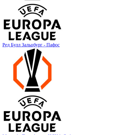
Ред Булл Зальцбург - Пафос