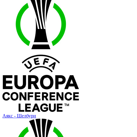
Аякс - Шелбурн