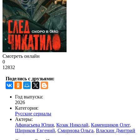
Смотреть онлайн
0
12832
Поделись с друзьями:
Год выпуска:
2026
Категория:
Русские сериалы
Актеры:
Афанасьева Юлия
,
Козак Николай
,
Каменщиков Олег
,
Шириков Евгений
,
Смирнова Ольга
,
Власкин Дмитрий