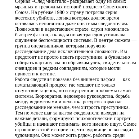
Сериал «След Чикатило» раскрывает одну из самых
мрачных и тревожных историй позднего Советского
Союза. На рубеже 1980-х страну потрясла серия
жестоких убийств, логика которых долгое время
оставалась непонятной даже опытным следователям.
Люди жили в нарастающем страхе, слухи множились
быстрее фактов, а каждая новая трагедия усиливала
ощущение беспомощности системы. В центре сюжета —
группа оперативников, которым поручено
расследование дела исключительной сложности. Им
предстоит не просто искать преступника, а буквально
собирать картину зла по обрывкам улик, свидетельствам
очевидцев и редким совпадениям, которые могли
привести к истине.
Работа следствия показана без лишнего пафоса — как
изматывающий процесс, где мешают не только
отсутствие зацепок, но и внутренние проблемы самой
системы. Бюрократия, недоверие руководства, борьба
между ведомствами и нехватка ресурсов тормозят
расследование не меньше, чем хитрость преступника.
Тем не менее шаг за шагом следователи выходят на
важные детали, формируют психологический портрет
убийцы и начинают понимать, кого именно ищут. Самое
страшное в этой истории то, что чудовище не выглядит
чудовищем. Оно может жить рядом, работать среди